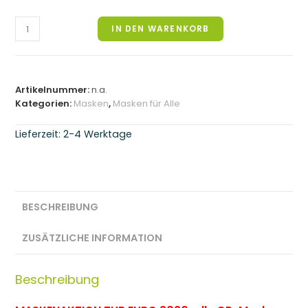
Farbige
IN DEN WARENKORB
OP-
Maske,
3-
lagig
Artikelnummer:
n.a.
(lila,
Kategorien:
Masken
,
Masken für Alle
weiss,
gelb,
Lieferzeit: 2-4 Werktage
türkis,
pink,
piniengrün,
Farbmix
)
BESCHREIBUNG
(Maskenaktion
Euro
ZUSÄTZLICHE INFORMATION
2020)
Menge
Beschreibung