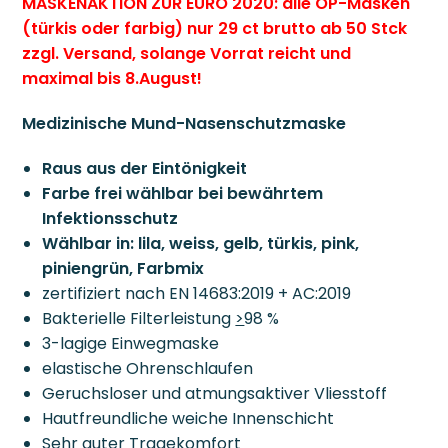
MASKENAKTION ZUR EURO 2020: alle OP-Masken
(türkis oder farbig) nur 29 ct brutto ab 50 Stck
zzgl. Versand, solange Vorrat reicht und
maximal bis 8.August!
Medizinische Mund-Nasenschutzmaske
Raus aus der Eintönigkeit
Farbe frei wählbar bei bewährtem
Infektionsschutz
Wählbar in: lila, weiss, gelb, türkis, pink,
piniengrün, Farbmix
zertifiziert nach EN 14683:2019 + AC:2019
Bakterielle Filterleistung
>
98 %
3-lagige Einwegmaske
elastische Ohrenschlaufen
Geruchsloser und atmungsaktiver Vliesstoff
Hautfreundliche weiche Innenschicht
Sehr guter Tragekomfort